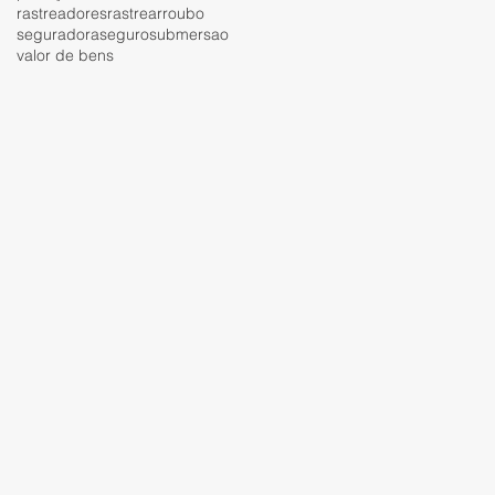
rastreadores
rastrear
roubo
seguradora
seguro
submersao
valor de bens