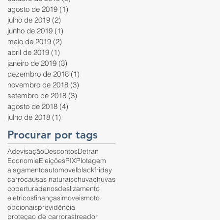
agosto de 2019
(1)
1 post
julho de 2019
(2)
2 posts
junho de 2019
(1)
1 post
maio de 2019
(2)
2 posts
abril de 2019
(1)
1 post
janeiro de 2019
(3)
3 posts
dezembro de 2018
(1)
1 post
novembro de 2018
(3)
3 posts
setembro de 2018
(3)
3 posts
agosto de 2018
(4)
4 posts
julho de 2018
(1)
1 post
Procurar por tags
Adevisação
Descontos
Detran
Economia
Eleições
PIX
Plotagem
alagamento
automovel
blackfriday
carro
causas naturais
chuva
chuvas
cobertura
danos
deslizamento
eletricos
finanças
imoveis
moto
opcionais
previdência
proteçao de carro
rastreador