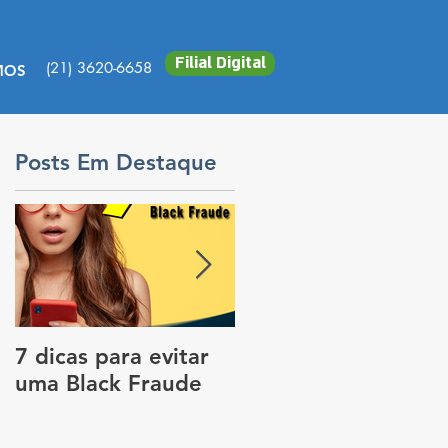
Filial Digital
(21) 3620-6658
MOS
Posts Em Destaque
a
7 dicas para evitar
Vale a pena colocar
uma Black Fraude
rastreador no carro
para pagar menos
no seguro?