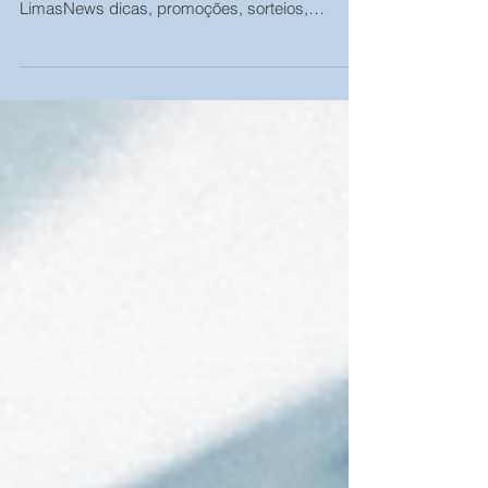
obrigatório em 2022
29 de Outubro de 2021. Olá, caro cliente,
parceiro(a) e amigo (a). Confira aqui no
LimasNews dicas, promoções, sorteios,
dúvidas e...