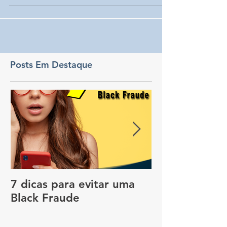
Posts Em Destaque
7 dicas para evitar uma
Vale a pena c
Black Fraude
rastreador no
pagar menos 