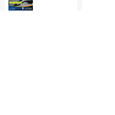
automático
Aprenda técnicas de
respiração para aliviar o
estresse
Cópia de Como organizar
sua rotina profissional e
pessoal usando um
planner
Comprar peças de carro
no Mercado
Livre:Economia ou Risco?