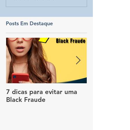
Posts Em Destaque
7 dicas para evitar uma
Vale a pena c
Black Fraude
rastreador no
pagar menos 