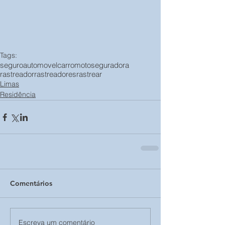
Tags:
seguro
automovel
carro
moto
seguradora
rastreador
rastreadores
rastrear
Limas
Residência
Comentários
Escreva um comentário