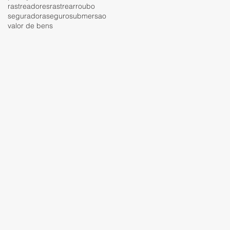
rastreadores
rastrear
roubo
seguradora
seguro
submersao
valor de bens