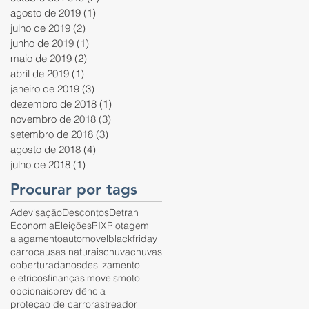
agosto de 2019
(1)
1 post
julho de 2019
(2)
2 posts
junho de 2019
(1)
1 post
maio de 2019
(2)
2 posts
abril de 2019
(1)
1 post
janeiro de 2019
(3)
3 posts
dezembro de 2018
(1)
1 post
novembro de 2018
(3)
3 posts
setembro de 2018
(3)
3 posts
agosto de 2018
(4)
4 posts
julho de 2018
(1)
1 post
Procurar por tags
Adevisação
Descontos
Detran
Economia
Eleições
PIX
Plotagem
alagamento
automovel
blackfriday
carro
causas naturais
chuva
chuvas
cobertura
danos
deslizamento
eletricos
finanças
imoveis
moto
opcionais
previdência
proteçao de carro
rastreador