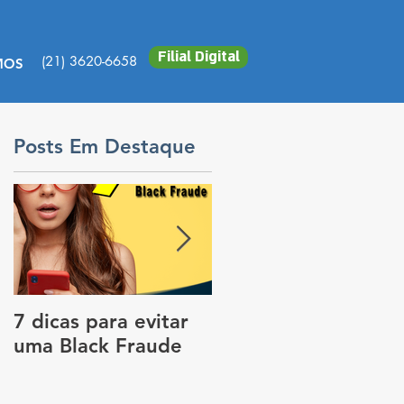
Filial Digital
(21) 3620-6658
MOS
Posts Em Destaque
7 dicas para evitar
Vale a pena colocar
uma Black Fraude
rastreador no carro
para pagar menos
no seguro?