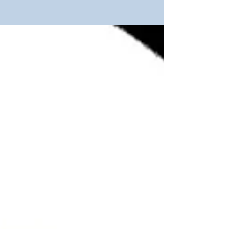
11 de Abril de 2023. Olá, caro cliente,
parceiro(a) e amigo (a). Confira aqui no
LimasNews dicas, promoções, sorteios,
dúvidas e...