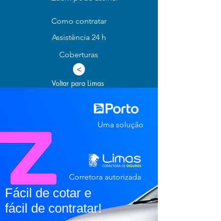
Como contratar
Assistência 24 h
Coberturas
>
Voltar para Limas
Uma solução
Corretora autorizada
Fácil de cotar e
fácil de contratar!