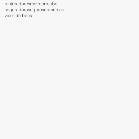
rastreadores
rastrear
roubo
seguradora
seguro
submersao
valor de bens