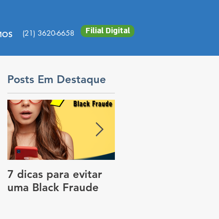
Filial Digital
(21) 3620-6658
MOS
Posts Em Destaque
a
7 dicas para evitar
Vale a pena colocar
uma Black Fraude
rastreador no carro
para pagar menos
no seguro?