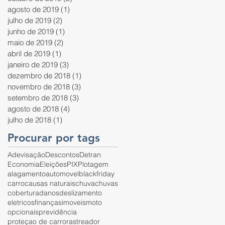
agosto de 2019
(1)
1 post
julho de 2019
(2)
2 posts
junho de 2019
(1)
1 post
maio de 2019
(2)
2 posts
abril de 2019
(1)
1 post
janeiro de 2019
(3)
3 posts
dezembro de 2018
(1)
1 post
novembro de 2018
(3)
3 posts
setembro de 2018
(3)
3 posts
agosto de 2018
(4)
4 posts
julho de 2018
(1)
1 post
Procurar por tags
Adevisação
Descontos
Detran
Economia
Eleições
PIX
Plotagem
alagamento
automovel
blackfriday
carro
causas naturais
chuva
chuvas
cobertura
danos
deslizamento
eletricos
finanças
imoveis
moto
opcionais
previdência
proteçao de carro
rastreador