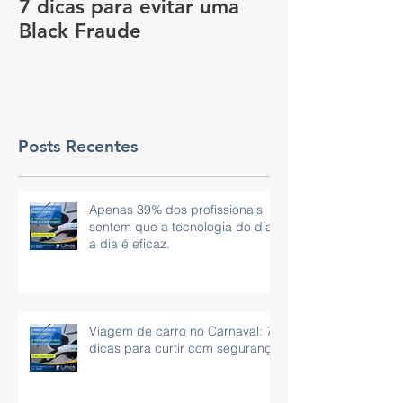
7 dicas para evitar uma
Vale a pena c
Black Fraude
rastreador no
pagar menos 
Posts Recentes
Apenas 39% dos profissionais
sentem que a tecnologia do dia
a dia é eficaz.
Viagem de carro no Carnaval: 7
dicas para curtir com segurança