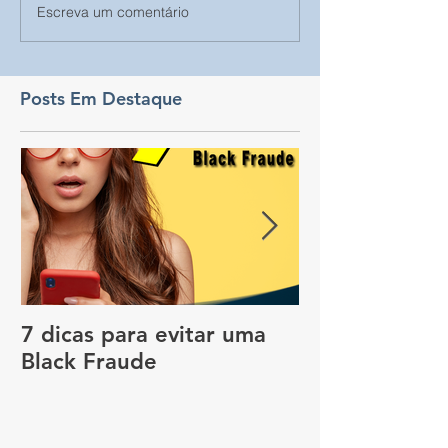
Escreva um comentário
Posts Em Destaque
7 dicas para evitar uma
Vale a pena c
Black Fraude
rastreador no
pagar menos 