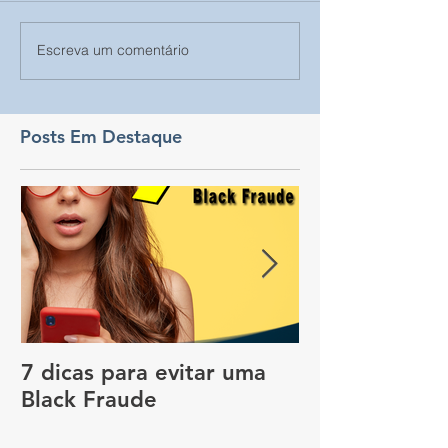
Escreva um comentário
Posts Em Destaque
7 dicas para evitar uma
Vale a pena c
Black Fraude
rastreador no
pagar menos 