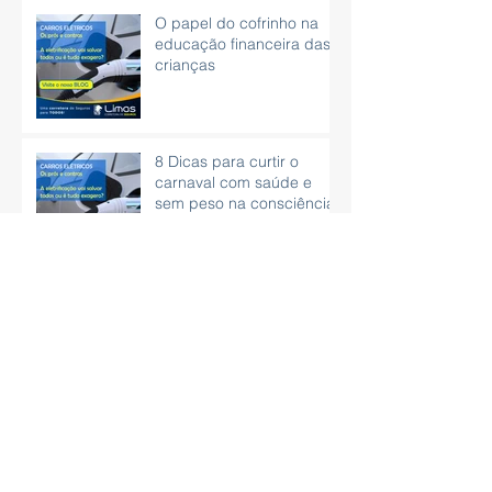
O papel do cofrinho na
educação financeira das
crianças
8 Dicas para curtir o
carnaval com saúde e
sem peso na consciência.
Vírus que se espalha pelo
WhatsApp pode roubar
dados bancários
15 dicas práticas para
aprender como organizar
as finanças