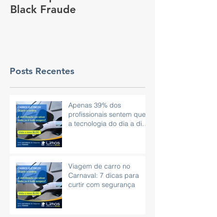
Black Fraude
rastreador no
pagar menos 
Posts Recentes
Apenas 39% dos
profissionais sentem que
a tecnologia do dia a dia
é eficaz.
Viagem de carro no
Carnaval: 7 dicas para
curtir com segurança