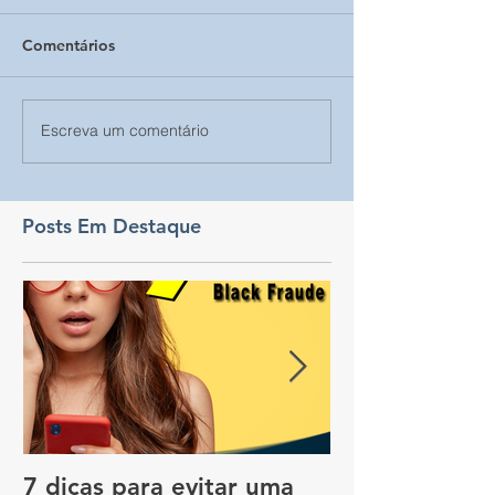
Comentários
Escreva um comentário
Posts Em Destaque
7 dicas para evitar uma
Vale a pena c