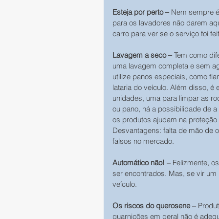
Esteja por perto –
 Nem sempre é 
para os lavadores não darem aq
carro para ver se o serviço foi feit
Lavagem a seco –
 Tem como dife
uma lavagem completa e sem agred
utilize panos especiais, como fl
lataria do veículo. Além disso, 
unidades, uma para limpar as roda
ou pano, há a possibilidade de a
os produtos ajudam na proteção da
Desvantagens: falta de mão de ob
falsos no mercado.
Automático não! –
 Felizmente, o
ser encontrados. Mas, se vir um 
veículo.
Os riscos do querosene –
 Produt
guarnições em geral não é adequ