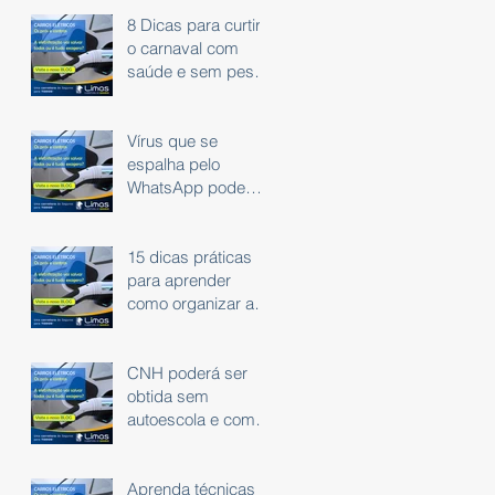
8 Dicas para curtir
o carnaval com
saúde e sem peso
na consciência.
Vírus que se
espalha pelo
WhatsApp pode
roubar dados
bancários
15 dicas práticas
para aprender
como organizar as
finanças
CNH poderá ser
obtida sem
autoescola e com
exame em carro
automático
Aprenda técnicas