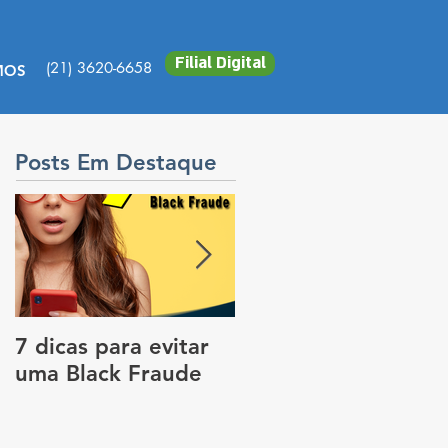
Filial Digital
(21) 3620-6658
MOS
Posts Em Destaque
7 dicas para evitar
Vale a pena colocar
uma Black Fraude
rastreador no carro
para pagar menos
no seguro?