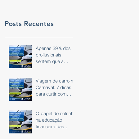
Posts Recentes
Apenas 39% dos
profissionais
sentem que a
tecnologia do dia a
dia é eficaz.
Viagem de carro no
Carnaval: 7 dicas
para curtir com
segurança
O papel do cofrinho
na educação
financeira das
crianças