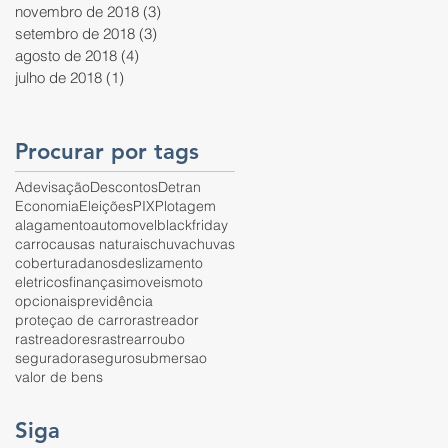
novembro de 2018
(3)
3 posts
setembro de 2018
(3)
3 posts
agosto de 2018
(4)
4 posts
julho de 2018
(1)
1 post
Procurar por tags
Adevisação
Descontos
Detran
Economia
Eleições
PIX
Plotagem
alagamento
automovel
blackfriday
carro
causas naturais
chuva
chuvas
cobertura
danos
deslizamento
eletricos
finanças
imoveis
moto
opcionais
previdência
proteçao de carro
rastreador
rastreadores
rastrear
roubo
seguradora
seguro
submersao
valor de bens
Siga