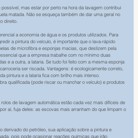
possível, mas estar por perto na hora da lavagem contribui 
uela matada. Não se esqueça também de dar uma geral no 
o direito.
rencial a economia de água e os produtos utilizados. Para 
ir a pintura do veículo, é importante que o lava-rápido 
anelas de microfibra e esponjas macias, que deslizem pela 
é essencial que a empresa trabalhe com no mínimo duas 
s e a outra, a lataria. Se tudo foi feito com a mesma esponja 
 carroceria ser riscada. Vantagens: é ecologicamente correto, 
 pintura e a lataria fica com brilho mais intenso. 
ra qualificada (pode riscar ou manchar o veículo) e produtos 
s rolos de lavagem automática estão cada vez mais difíceis de 
por aí, fuja deles: as escovas mais arranham do que limpam o 
o derivado do petróleo, sua aplicação sobre a pintura e 
ada, pois pode ocasionar reações químicas que irão 