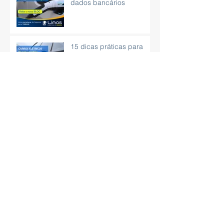
dados bancários
15 dicas práticas para
aprender como organizar
as finanças
CNH poderá ser obtida
sem autoescola e com
exame em carro
automático
Aprenda técnicas de
respiração para aliviar o
estresse