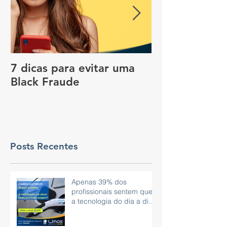
7 dicas para evitar uma
Vale a pena c
Black Fraude
rastreador no
pagar menos 
Posts Recentes
Apenas 39% dos
profissionais sentem que
a tecnologia do dia a dia
é eficaz.