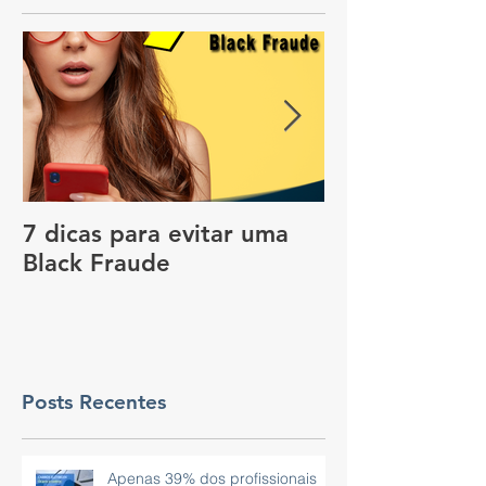
7 dicas para evitar uma
Vale a pena c
Black Fraude
rastreador no
pagar menos 
Posts Recentes
Apenas 39% dos profissionais