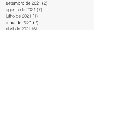
setembro de 2021
(2)
2 posts
agosto de 2021
(7)
7 posts
julho de 2021
(1)
1 post
maio de 2021
(2)
2 posts
abril de 2021
(6)
6 posts
março de 2021
(5)
5 posts
janeiro de 2021
(5)
5 posts
dezembro de 2020
(6)
6 posts
novembro de 2020
(6)
6 posts
outubro de 2020
(10)
10 posts
setembro de 2020
(14)
14 posts
agosto de 2020
(14)
14 posts
julho de 2020
(1)
1 post
junho de 2020
(1)
1 post
maio de 2020
(1)
1 post
abril de 2020
(1)
1 post
março de 2020
(4)
4 posts
janeiro de 2020
(1)
1 post
novembro de 2019
(1)
1 post
outubro de 2019
(2)
2 posts