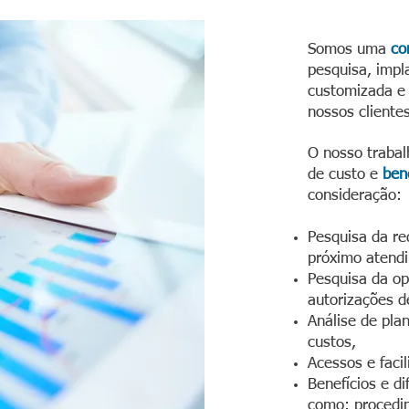
Somos uma
co
pesquisa, impl
customizada e 
nossos clientes
O nosso trabal
de custo e
ben
consideração:
Pesquisa da re
próximo atend
Pesquisa da op
autorizações d
Análise de pla
custos,
Acessos e faci
Benefícios e di
como: procedi