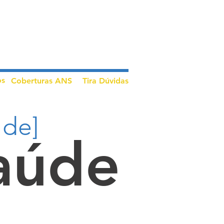
os
Coberturas ANS
Tira Dúvidas
 de]
aúde
Planos
para: