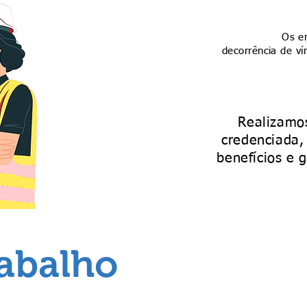
Os em
decorrência de ví
Realizamo
credenciada,
benefícios e 
rabalho