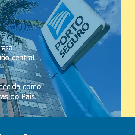
resa
ião central
hecida como
as do País.