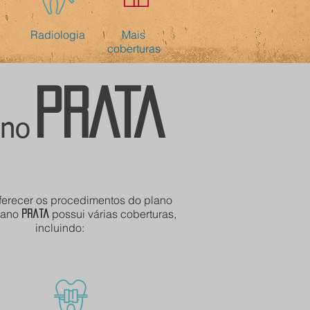
Radiologia
Mais
coberturas
PRATA
ano
ferecer os procedimentos do plano
lano
possui várias coberturas,
Prata
incluindo: