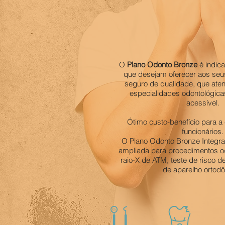
O
Plano Odonto Bronze
é indic
que desejam oferecer aos seu
seguro de qualidade, que ate
especialidades odontológica
acessível.
Ótimo custo-benefício para 
funcionários.
O Plano Odonto Bronze Integra
ampliada para procedimentos o
raio-X de ATM, teste de risco de
de aparelho ortodô