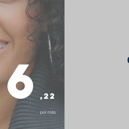
96
,22
por mês