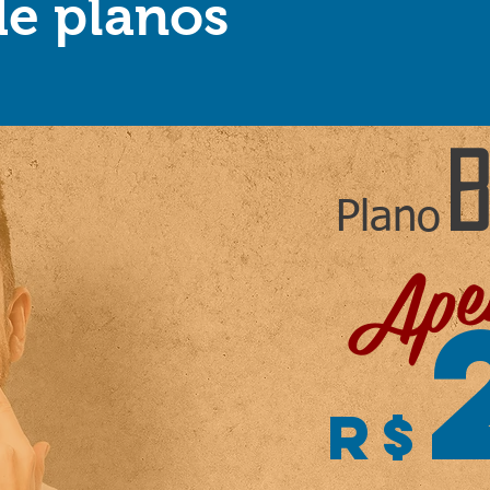
e planos
B
Plano
Ape
r$