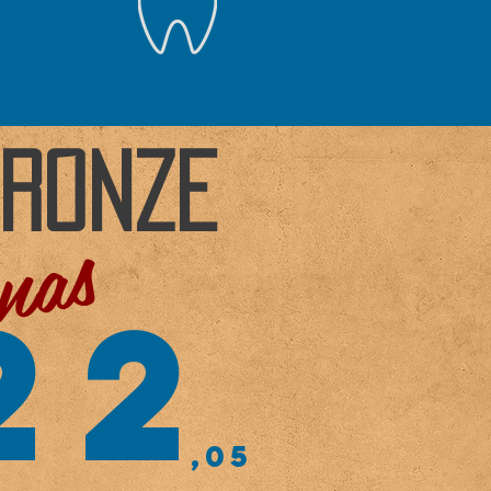
RONZE
nas
22
,05