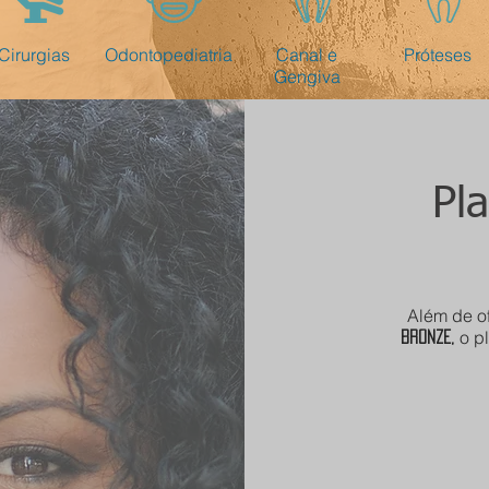
Cirurgias
Odontopediatria
Canal e
Próteses
Gengiva
Pl
Além de o
o p
bronze,