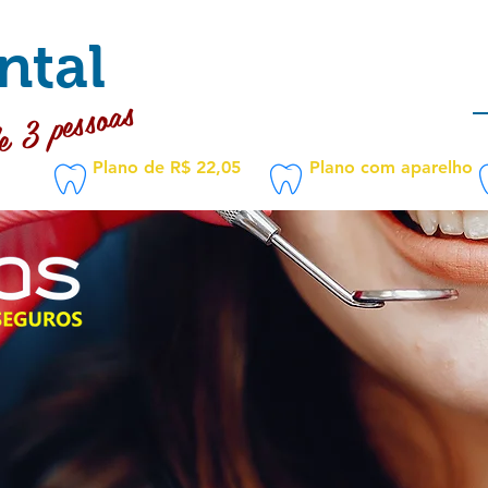
ntal
e 3 pessoas
Plano de R$ 22,05
Plano com aparelho