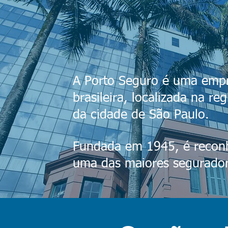
A Porto Seguro é uma emp
brasileira, localizada na reg
da cidade de São Paulo.
Fundada em 1945, é recon
uma das maiores segurador