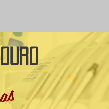
OURO
as