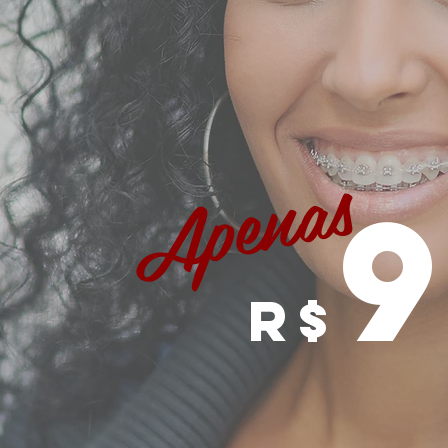
Apenas
r$