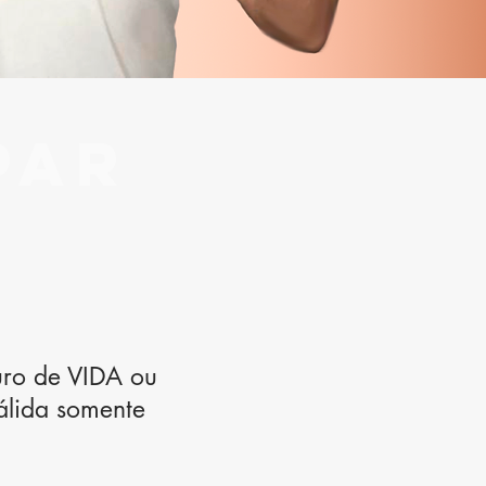
PAR
uro de VIDA ou
álida somente