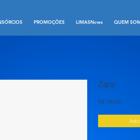
NSÓRCIOS
PROMOÇÕES
LIMASNews
QUEM SO
Zara
Preço
R$ 100,00
Adic