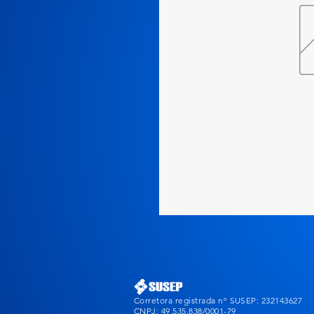
Corretora registrada nº SUSEP: 232143627
CNPJ: 49.535.838/0001-79