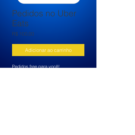
Pedidos no Uber
Eats
Preço
R$ 100,00
Adicionar ao carrinho
Pedidos free para você! 
Corretora registrada nº SUSEP:
232143627
CNPJ:
49.535.838
/0001-79
© Limas 2.0 Administração e Corretora
de Seguros Ltda