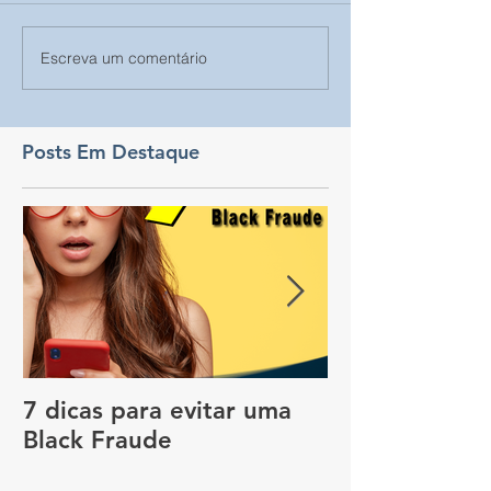
Escreva um comentário
Posts Em Destaque
7 dicas para evitar uma
Vale a pena c
Black Fraude
rastreador no
pagar menos 