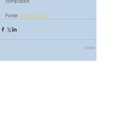
comprador.
Fonte: 
autoesporte
Comentários
Escreva um comentário
Posts Em Destaque