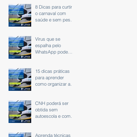
8 Dicas para curtir
o carnaval com
saúde e sem peso
na consciência.
Vírus que se
espalha pelo
WhatsApp pode
roubar dados
bancários
15 dicas práticas
para aprender
como organizar as
finanças
CNH poderá ser
obtida sem
autoescola e com
exame em carro
automático
Aprenda técnicas