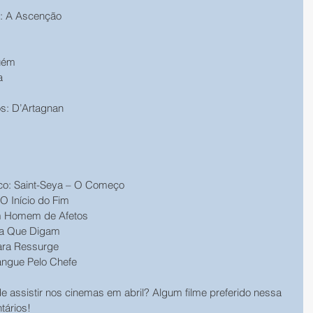
: A Ascenção 
uém 
a 
s: D’Artagnan 
aco: Saint-Seya – O Começo 
O Início do Fim 
m Homem de Afetos 
xa Que Digam 
ra Ressurge 
angue Pelo Chefe 
de assistir nos cinemas em abril? Algum filme preferido nessa 
tários!