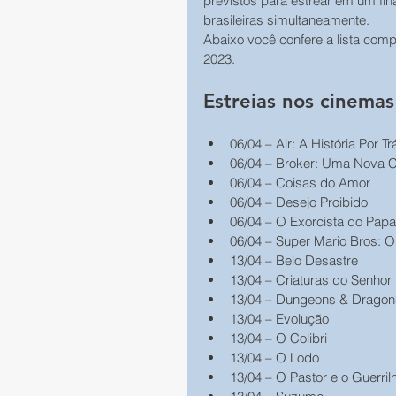
previstos para estrear em um fi
brasileiras simultaneamente. 
Abaixo você confere a lista comp
2023.
Estreias nos cinemas 
06/04 – Air: A História Por T
06/04 – Broker: Uma Nova 
06/04 – Coisas do Amor 
06/04 – Desejo Proibido 
06/04 – O Exorcista do Papa
06/04 – Super Mario Bros: O
13/04 – Belo Desastre 
13/04 – Criaturas do Senhor 
13/04 – Dungeons & Dragons
13/04 – Evolução 
13/04 – O Colibri 
13/04 – O Lodo 
13/04 – O Pastor e o Guerrilh