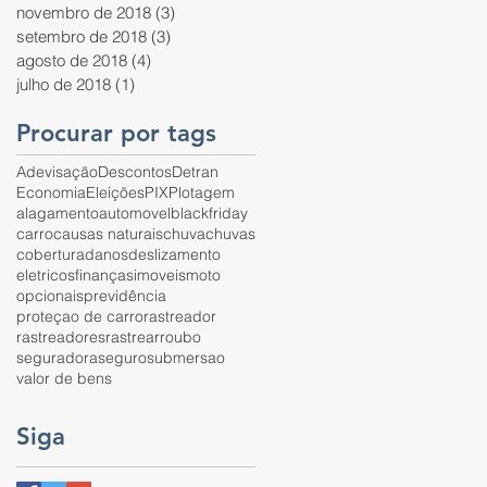
novembro de 2018
(3)
3 posts
setembro de 2018
(3)
3 posts
agosto de 2018
(4)
4 posts
julho de 2018
(1)
1 post
Procurar por tags
Adevisação
Descontos
Detran
Economia
Eleições
PIX
Plotagem
alagamento
automovel
blackfriday
carro
causas naturais
chuva
chuvas
cobertura
danos
deslizamento
eletricos
finanças
imoveis
moto
opcionais
previdência
proteçao de carro
rastreador
rastreadores
rastrear
roubo
seguradora
seguro
submersao
valor de bens
Siga