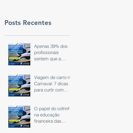
Posts Recentes
Apenas 39% dos
profissionais
sentem que a
tecnologia do dia a
dia é eficaz.
Viagem de carro no
Carnaval: 7 dicas
para curtir com
segurança
O papel do cofrinho
na educação
financeira das
crianças