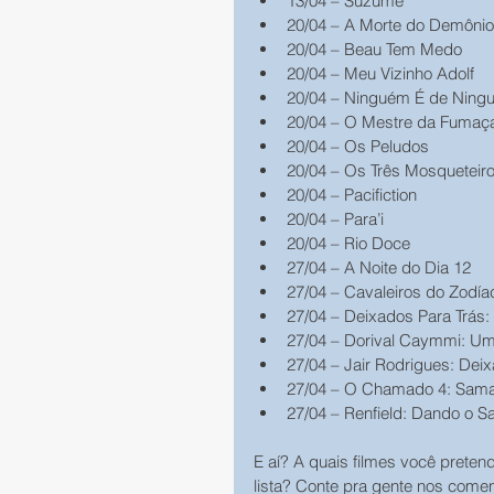
13/04 – Suzume 
20/04 – A Morte do Demônio
20/04 – Beau Tem Medo 
20/04 – Meu Vizinho Adolf 
20/04 – Ninguém É de Ning
20/04 – O Mestre da Fumaç
20/04 – Os Peludos 
20/04 – Os Três Mosqueteiro
20/04 – Pacifiction 
20/04 – Para’i 
20/04 – Rio Doce 
27/04 – A Noite do Dia 12 
27/04 – Cavaleiros do Zodí
27/04 – Deixados Para Trás: 
27/04 – Dorival Caymmi: U
27/04 – Jair Rodrigues: Dei
27/04 – O Chamado 4: Sama
27/04 – Renfield: Dando o S
E aí? A quais filmes você preten
lista? Conte pra gente nos comen