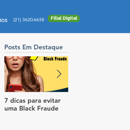
Filial Digital
(21) 3620-6658
MOS
Posts Em Destaque
7 dicas para evitar
Vale a pena colocar
uma Black Fraude
rastreador no carro
para pagar menos
no seguro?