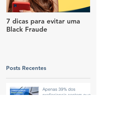
7 dicas para evitar uma
Vale a pena c
Black Fraude
rastreador no
pagar menos 
Posts Recentes
Apenas 39% dos
profissionais sentem que
a tecnologia do dia a dia
é eficaz.
Viagem de carro no
Carnaval: 7 dicas para