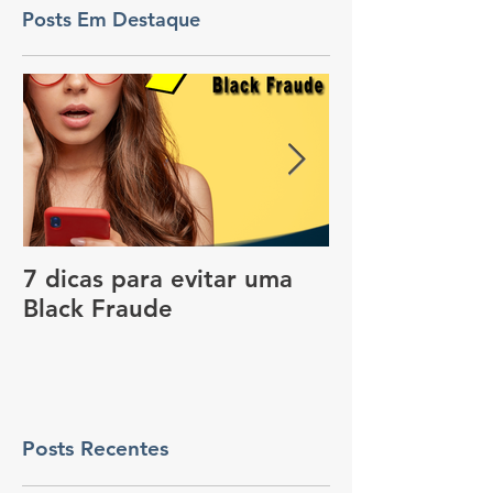
Posts Em Destaque
7 dicas para evitar uma
Vale a pena c
Black Fraude
rastreador no
pagar menos 
Posts Recentes