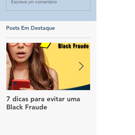
Escreva um comentário
Posts Em Destaque
7 dicas para evitar uma
Vale a pena c
Black Fraude
rastreador no
pagar menos 