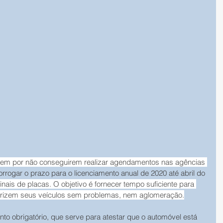
rem por não conseguirem realizar agendamentos nas agências 
orrogar o prazo para o licenciamento anual de 2020 até abril do 
inais de placas. O objetivo é fornecer tempo suficiente para 
larizem seus veículos sem problemas, nem aglomeração.
o obrigatório, que serve para atestar que o automóvel está 