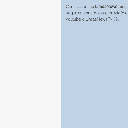
Confira aqui no 
LimasNews
 dica
seguros, consórcios e previdênc
youtube o LimasNewsTv 😉.