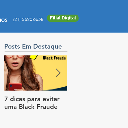
Filial Digital
(21) 3620-6658
MOS
Posts Em Destaque
7 dicas para evitar
Vale a pena colocar
uma Black Fraude
rastreador no carro
para pagar menos
no seguro?