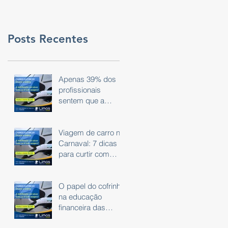
Posts Recentes
Apenas 39% dos
profissionais
sentem que a
tecnologia do dia a
dia é eficaz.
Viagem de carro no
Carnaval: 7 dicas
para curtir com
segurança
O papel do cofrinho
na educação
financeira das
crianças