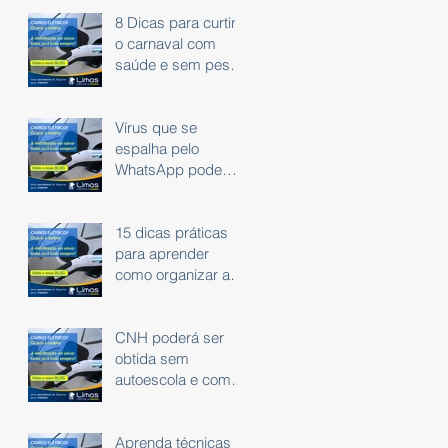
8 Dicas para curtir
o carnaval com
saúde e sem peso
na consciência.
Vírus que se
espalha pelo
WhatsApp pode
roubar dados
bancários
15 dicas práticas
para aprender
como organizar as
finanças
CNH poderá ser
obtida sem
autoescola e com
exame em carro
automático
Aprenda técnicas