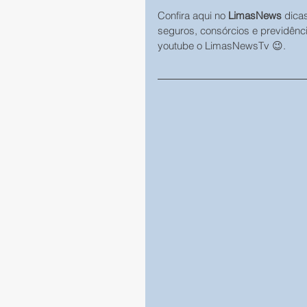
Confira aqui no 
LimasNews
 dica
seguros, consórcios e previdênc
youtube o LimasNewsTv 😉.