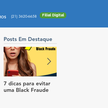
Filial Digital
(21) 3620-6658
MOS
Posts Em Destaque
7 dicas para evitar
Vale a pena colocar
uma Black Fraude
rastreador no carro
para pagar menos
no seguro?