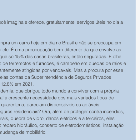
 imagina e oferece, gratuitamente, serviços úteis no dia a 
pra um carro hoje em dia no Brasil e não se preocupa em 
a ele. É uma preocupação bem diferente da que envolve as 
 que só 15% das casas brasileiras, estão seguradas. E olhe 
vo de terremotos e furacões, é campeão em quedas de raios e 
antemente atingidas por vendavais. Mas a procura por esse 
Pelas contas da Superintendência de Seguros Privados 
 12,8% em 2021. 
demia, que obrigou todo mundo a conviver com a própria 
Daí a crescente necessidade dos mais variados tipos de 
 quarentena, pareciam dispensáveis ou adiáveis.
guros residenciais? Ora, além de proteger contra incêndios, 
ais, quebra de vidro, danos elétricos e a terceiros, eles 
eparo hidráulico, conserto de eletrodomésticos, instalação 
 mudança de mobiliário.