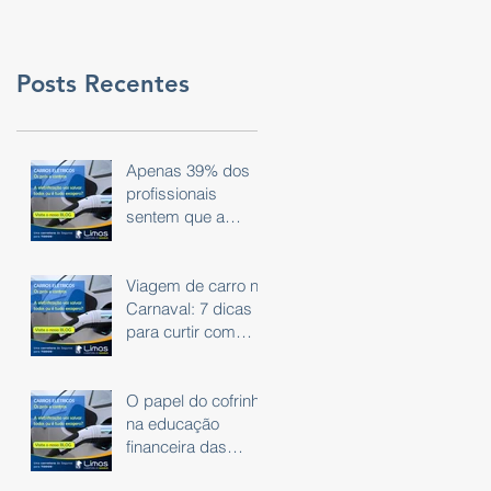
Posts Recentes
Apenas 39% dos
profissionais
sentem que a
tecnologia do dia a
dia é eficaz.
Viagem de carro no
Carnaval: 7 dicas
para curtir com
segurança
O papel do cofrinho
na educação
financeira das
crianças