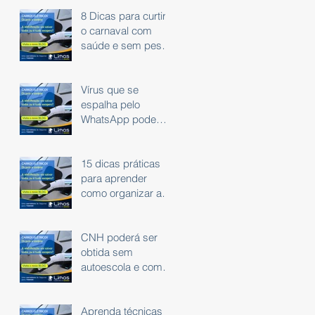
8 Dicas para curtir
o carnaval com
saúde e sem peso
na consciência.
Vírus que se
espalha pelo
WhatsApp pode
roubar dados
bancários
15 dicas práticas
para aprender
como organizar as
finanças
CNH poderá ser
obtida sem
autoescola e com
exame em carro
automático
Aprenda técnicas