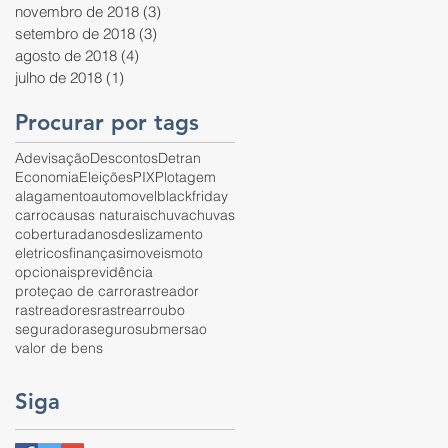
novembro de 2018
(3)
3 posts
setembro de 2018
(3)
3 posts
agosto de 2018
(4)
4 posts
julho de 2018
(1)
1 post
Procurar por tags
Adevisação
Descontos
Detran
Economia
Eleições
PIX
Plotagem
alagamento
automovel
blackfriday
carro
causas naturais
chuva
chuvas
cobertura
danos
deslizamento
eletricos
finanças
imoveis
moto
opcionais
previdência
proteçao de carro
rastreador
rastreadores
rastrear
roubo
seguradora
seguro
submersao
valor de bens
Siga