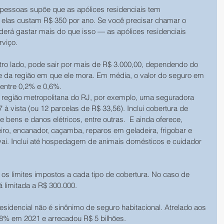
pessoas supõe que as apólices residenciais tem
 elas custam R$ 350 por ano. Se você precisar chamar o 
derá gastar mais do que isso — as apólices residenciais 
viço. 
tro lado, pode sair por mais de R$ 3.000,00, dependendo do 
o e da região em que ele mora. Em média, o valor do seguro em 
 entre 0,2% e 0,6%. 
região metropolitana do RJ, por exemplo, uma seguradora 
à vista (ou 12 parcelas de R$ 33,56). Inclui cobertura de 
 bens e danos elétricos, entre outras.  E ainda oferece, 
eiro, encanador, caçamba, reparos em geladeira, frigobar e 
vai. Inclui até hospedagem de animais domésticos e cuidador 
 os limites impostos a cada tipo de cobertura. No caso de 
 limitada a R$ 300.000. 
sidencial não é sinônimo de seguro habitacional. Atrelado aos 
,8% em 2021 e arrecadou R$ 5 bilhões. 