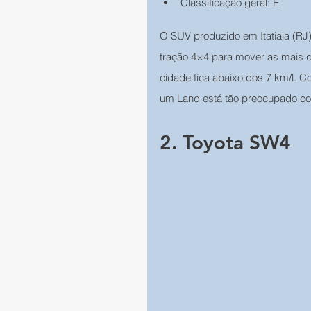
Classificação geral: E
O SUV produzido em Itatiaia (RJ)
tração 4×4 para mover as mais d
cidade fica abaixo dos 7 km/l. C
um Land está tão preocupado c
2. Toyota SW4