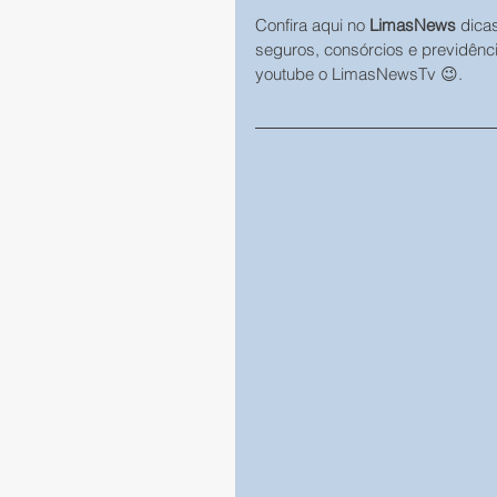
Confira aqui no 
LimasNews
 dica
seguros, consórcios e previdênc
youtube o LimasNewsTv 😉.