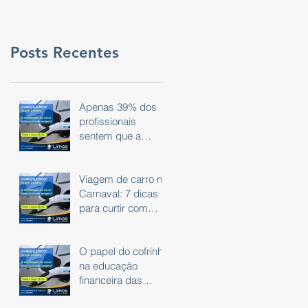
Posts Recentes
Apenas 39% dos
profissionais
sentem que a
tecnologia do dia a
dia é eficaz.
Viagem de carro no
Carnaval: 7 dicas
para curtir com
segurança
O papel do cofrinho
na educação
financeira das
crianças