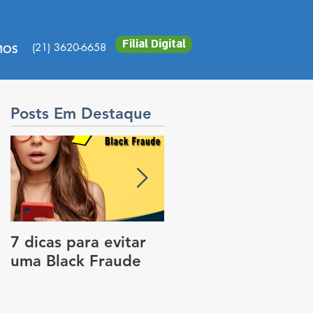
Filial Digital
(21) 3620-6658
MOS
Posts Em Destaque
7 dicas para evitar
Vale a pena colocar
uma Black Fraude
rastreador no carro
para pagar menos
no seguro?