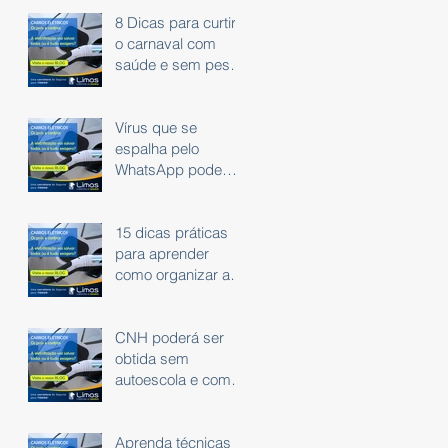
8 Dicas para curtir
o carnaval com
saúde e sem peso
na consciência.
Vírus que se
espalha pelo
WhatsApp pode
roubar dados
bancários
15 dicas práticas
para aprender
como organizar as
finanças
CNH poderá ser
obtida sem
autoescola e com
exame em carro
automático
Aprenda técnicas