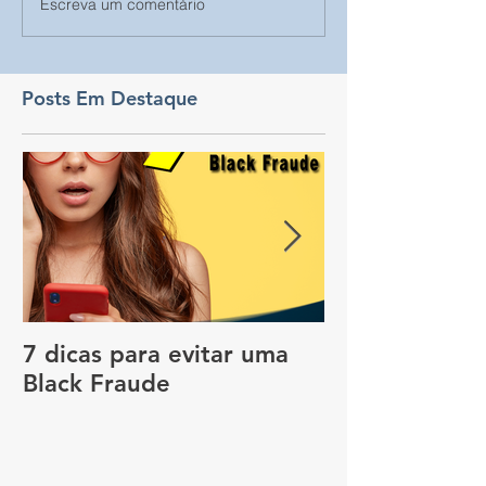
Escreva um comentário
Posts Em Destaque
7 dicas para evitar uma
Vale a pena c
Black Fraude
rastreador no
pagar menos 