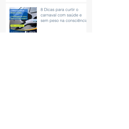
8 Dicas para curtir o
carnaval com saúde e
sem peso na consciência.
Vírus que se espalha pelo
WhatsApp pode roubar
dados bancários
15 dicas práticas para
aprender como organizar
as finanças
CNH poderá ser obtida
sem autoescola e com