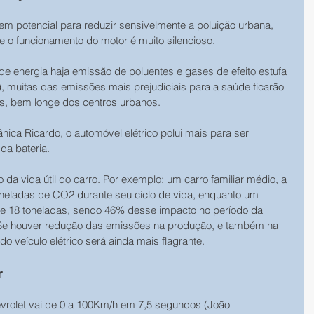
 tem potencial para reduzir sensivelmente a poluição urbana, 
ue o funcionamento do motor é muito silencioso.
e energia haja emissão de poluentes e gases de efeito estufa 
, muitas das emissões mais prejudiciais para a saúde ficarão 
as, bem longe dos centros urbanos.
nica Ricardo, o automóvel elétrico polui mais para ser 
da bateria.
a vida útil do carro. Por exemplo: um carro familiar médio, a 
toneladas de CO2 durante seu ciclo de vida, enquanto um 
 de 18 toneladas, sendo 46% desse impacto no período da 
. Se houver redução das emissões na produção, e também na 
 veículo elétrico será ainda mais flagrante. 
r
evrolet vai de 0 a 100Km/h em 7,5 segundos (João 