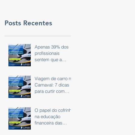
Posts Recentes
Apenas 39% dos
profissionais
sentem que a
tecnologia do dia a
dia é eficaz.
Viagem de carro no
Carnaval: 7 dicas
para curtir com
segurança
O papel do cofrinho
na educação
financeira das
crianças