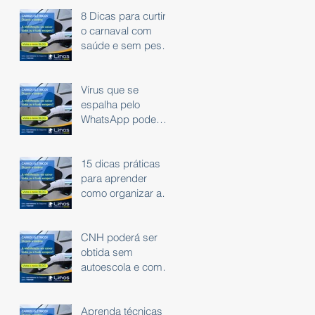
8 Dicas para curtir
o carnaval com
saúde e sem peso
na consciência.
Vírus que se
espalha pelo
WhatsApp pode
roubar dados
bancários
15 dicas práticas
para aprender
como organizar as
finanças
CNH poderá ser
obtida sem
autoescola e com
exame em carro
automático
Aprenda técnicas