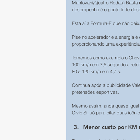
Mantovani/Quatro Rodas) Basta u
desempenho é o ponto forte desse
Está aí a Fórmula-E que não deix
Pise no acelerador e a energia é
proporcionando uma experiência 
Tomemos como exemplo o Chevro
100 km/h em 7,5 segundos, retom
80 a 120 km/h em 4,7 s. 
Continua após a publicidade Val
pretensões esportivas. 
Mesmo assim, anda quase igual 
Civic Si, só para citar duas icôn
Menor custo por KM 