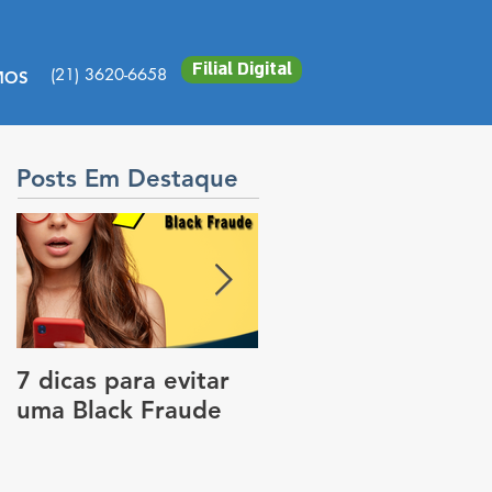
Filial Digital
(21) 3620-6658
MOS
Posts Em Destaque
7 dicas para evitar
Vale a pena colocar
uma Black Fraude
rastreador no carro
para pagar menos
no seguro?