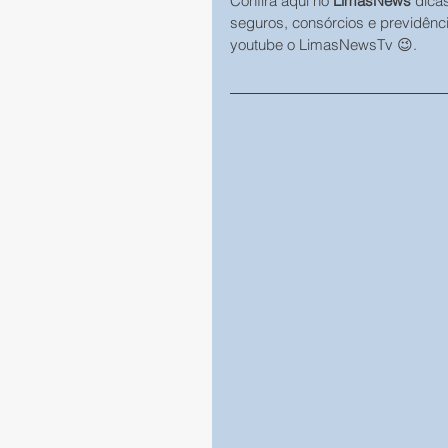
Confira aqui no 
LimasNews
 dica
seguros, consórcios e previdênc
youtube o LimasNewsTv 😉.