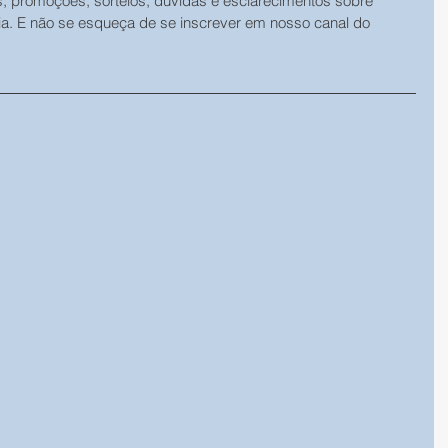
s, promoções, sorteios, dúvidas e esclarecimentos sobre 
ia. E não se esqueça de se inscrever em nosso canal do 