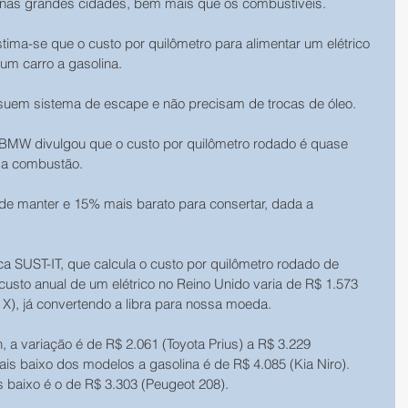
ta nas grandes cidades, bem mais que os combustíveis. 
stima-se que o custo por quilômetro para alimentar um elétrico 
um carro a gasolina. 
ssuem sistema de escape e não precisam de trocas de óleo. 
a BMW divulgou que o custo por quilômetro rodado é quase 
 a combustão. 
 de manter e 15% mais barato para consertar, dada a 
a SUST-IT, que calcula o custo por quilômetro rodado de 
 custo anual de um elétrico no Reino Unido varia de R$ 1.573 
 X), já convertendo a libra para nossa moeda. 
, a variação é de R$ 2.061 (Toyota Prius) a R$ 3.229 
s baixo dos modelos a gasolina é de R$ 4.085 (Kia Niro). 
s baixo é o de R$ 3.303 (Peugeot 208). 