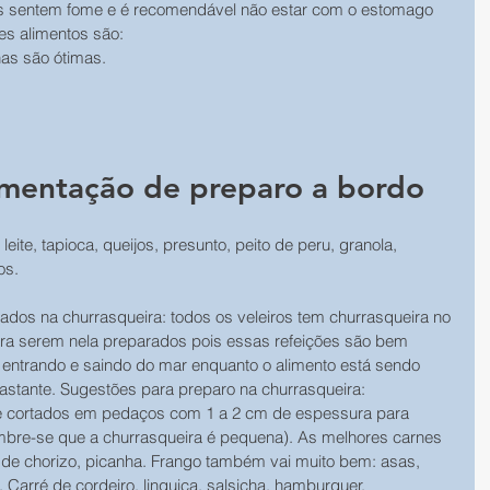
s sentem fome e é recomendável não estar com o estomago 
es alimentos são:
as são ótimas.
imentação de preparo a bordo
leite, tapioca, queijos, presunto, peito de peru, granola, 
os.
dos na churrasqueira: todos os veleiros tem churrasqueira no 
para serem nela preparados pois essas refeições são bem 
, entrando e saindo do mar enquanto o alimento está sendo 
stante. Sugestões para preparo na churrasqueira:
e cortados em pedaços com 1 a 2 cm de espessura para 
lembre-se que a churrasqueira é pequena). As melhores carnes 
s de chorizo, picanha. Frango também vai muito bem: asas, 
Carré de cordeiro, linguiça, salsicha, hamburguer.