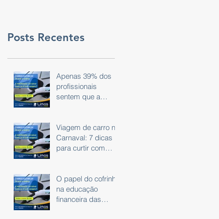
Posts Recentes
Apenas 39% dos
profissionais
sentem que a
tecnologia do dia a
dia é eficaz.
Viagem de carro no
Carnaval: 7 dicas
para curtir com
segurança
O papel do cofrinho
na educação
financeira das
crianças