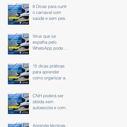
8 Dicas para curtir
o carnaval com
saúde e sem peso
na consciência.
Vírus que se
espalha pelo
WhatsApp pode
roubar dados
bancários
15 dicas práticas
para aprender
como organizar as
finanças
CNH poderá ser
obtida sem
autoescola e com
exame em carro
automático
Aprenda técnicas