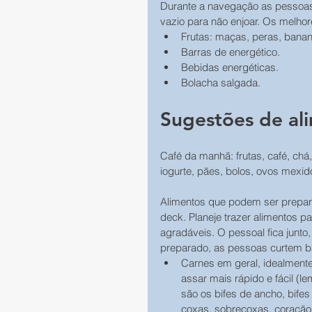
Durante a navegação as pessoa
vazio para não enjoar. Os melhor
Frutas: maças, peras, banan
Barras de energético.
Bebidas energéticas.
Bolacha salgada.
Sugestões de al
Café da manhã: frutas, café, chá, 
iogurte, pães, bolos, ovos mexid
Alimentos que podem ser prepara
deck. Planeje trazer alimentos 
agradáveis. O pessoal fica junto
preparado, as pessoas curtem ba
Carnes em geral, idealment
assar mais rápido e fácil (
são os bifes de ancho, bife
coxas, sobrecoxas, coração. 