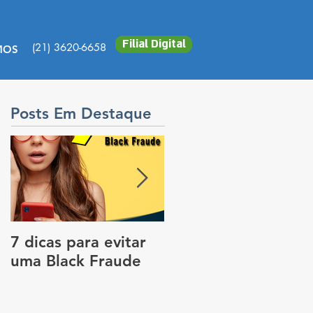
Filial Digital
(21) 3620-6658
MOS
Posts Em Destaque
7 dicas para evitar
Vale a pena colocar
uma Black Fraude
rastreador no carro
para pagar menos
no seguro?