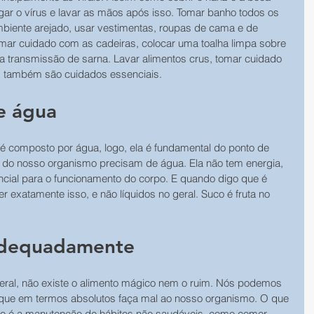
ar o vírus e lavar as mãos após isso. Tomar banho todos os 
ambiente arejado, usar vestimentas, roupas de cama e de 
mar cuidado com as cadeiras, colocar uma toalha limpa sobre 
r a transmissão de sarna. Lavar alimentos crus, tomar cuidado 
também são cuidados essenciais.
e água
 composto por água, logo, ela é fundamental do ponto de 
las do nosso organismo precisam de água. Ela não tem energia, 
ncial para o funcionamento do corpo. E quando digo que é 
 exatamente isso, e não líquidos no geral. Suco é fruta no 
 adequadamente
ral, não existe o alimento mágico nem o ruim. Nós podemos 
 que em termos absolutos faça mal ao nosso organismo. O que 
po é a manutenção de hábitos não saudáveis, como comer 