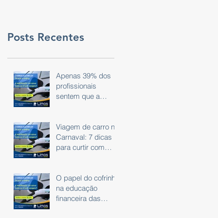
Posts Recentes
Apenas 39% dos
profissionais
sentem que a
tecnologia do dia a
dia é eficaz.
Viagem de carro no
Carnaval: 7 dicas
para curtir com
segurança
O papel do cofrinho
na educação
financeira das
crianças