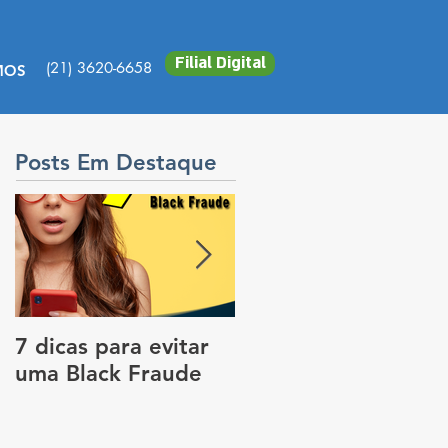
Filial Digital
(21) 3620-6658
MOS
Posts Em Destaque
7 dicas para evitar
Vale a pena colocar
uma Black Fraude
rastreador no carro
para pagar menos
no seguro?