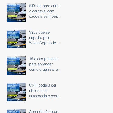
8 Dicas para curtir
o carnaval com
saúde e sem peso
na consciência.
Vírus que se
espalha pelo
WhatsApp pode
roubar dados
bancários
15 dicas práticas
para aprender
como organizar as
finanças
CNH poderá ser
obtida sem
autoescola e com
exame em carro
automático
Aprenda técnicas