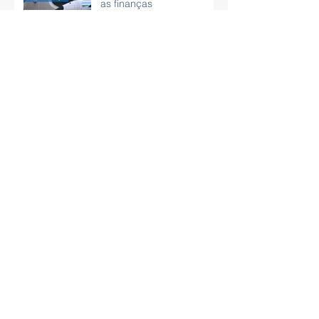
as finanças
CNH poderá ser obtida
sem autoescola e com
exame em carro
automático
Aprenda técnicas de
respiração para aliviar o
estresse
Cópia de Como organizar
sua rotina profissional e
pessoal usando um
planner