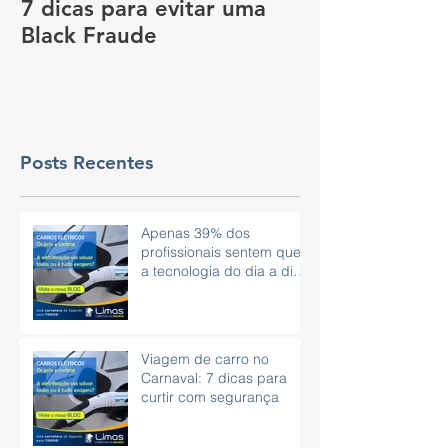
7 dicas para evitar uma
Vale a pena c
Black Fraude
rastreador no
pagar menos 
Posts Recentes
Apenas 39% dos
profissionais sentem que
a tecnologia do dia a dia
é eficaz.
Viagem de carro no
Carnaval: 7 dicas para
curtir com segurança