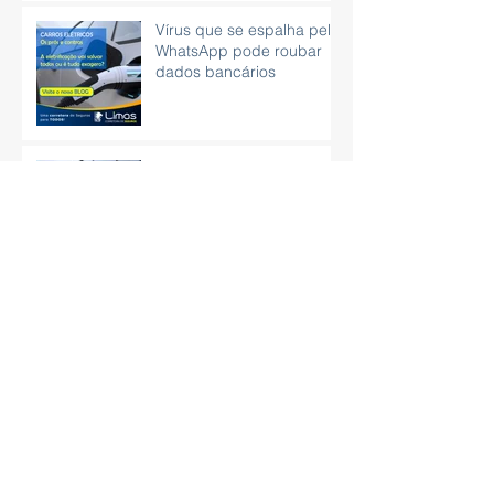
Vírus que se espalha pelo
WhatsApp pode roubar
dados bancários
15 dicas práticas para
aprender como organizar
as finanças
CNH poderá ser obtida
sem autoescola e com
exame em carro
automático
Aprenda técnicas de
respiração para aliviar o
estresse