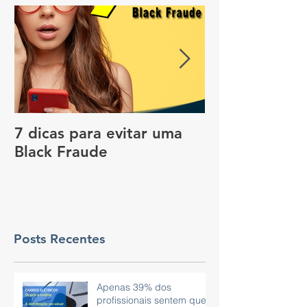
7 dicas para evitar uma
Vale a pena c
Black Fraude
rastreador no
pagar menos 
Posts Recentes
Apenas 39% dos
profissionais sentem que