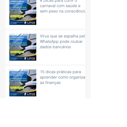
8 Dicas para curtir o
carnaval com saúde e
sem peso na consciência.
Vírus que se espalha pelo
WhatsApp pode roubar
dados bancários
15 dicas práticas para
aprender como organizar
as finanças
CNH poderá ser obtida
sem autoescola e com
exame em carro
automático