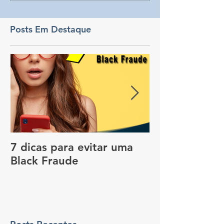
Posts Em Destaque
7 dicas para evitar uma
Vale a pena c
Black Fraude
rastreador no
pagar menos 