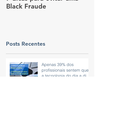
Black Fraude
rastreador no
pagar menos 
Posts Recentes
Apenas 39% dos
profissionais sentem que
a tecnologia do dia a dia
é eficaz.
Viagem de carro no
Carnaval: 7 dicas para
curtir com segurança