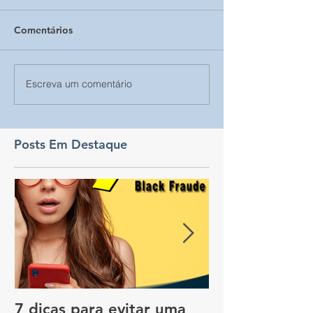
Comentários
Escreva um comentário
Posts Em Destaque
7 dicas para evitar uma
Vale a pena c