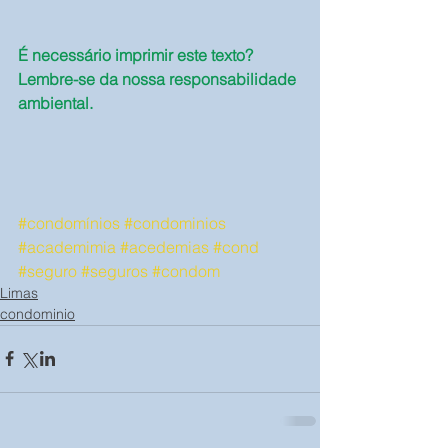
É necessário imprimir este texto? 
Lembre-se da nossa responsabilidade 
ambiental.
#condomínios
#condominios
#academimia
#acedemias
#cond
#seguro
#seguros
#condom
Limas
condominio