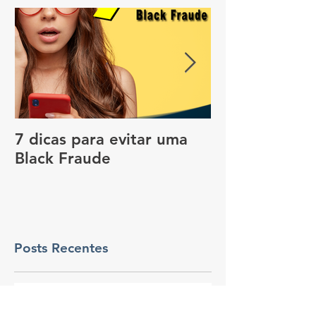
7 dicas para evitar uma
Vale a pena c
Black Fraude
rastreador no
pagar menos 
Posts Recentes
Apenas 39% dos
profissionais sentem que