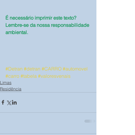
É necessário imprimir este texto? 
Lembre-se da nossa responsabilidade 
ambiental.
#Detran
#detran
#CARRO
#automovel
#carro
#tabela
#valoresvenais
Limas
Residência