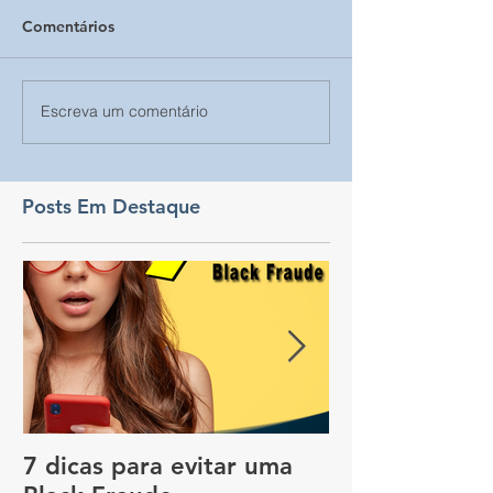
Comentários
Escreva um comentário
Posts Em Destaque
7 dicas para evitar uma
Vale a pena c