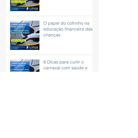
O papel do cofrinho na
educação financeira das
crianças
8 Dicas para curtir o
carnaval com saúde e
sem peso na consciência.
Vírus que se espalha pelo
WhatsApp pode roubar
dados bancários