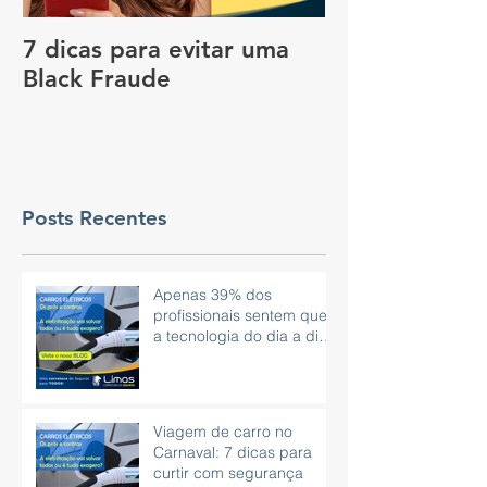
7 dicas para evitar uma
Vale a pena c
Black Fraude
rastreador no
pagar menos 
Posts Recentes
Apenas 39% dos
profissionais sentem que
a tecnologia do dia a dia
é eficaz.
Viagem de carro no
Carnaval: 7 dicas para
curtir com segurança