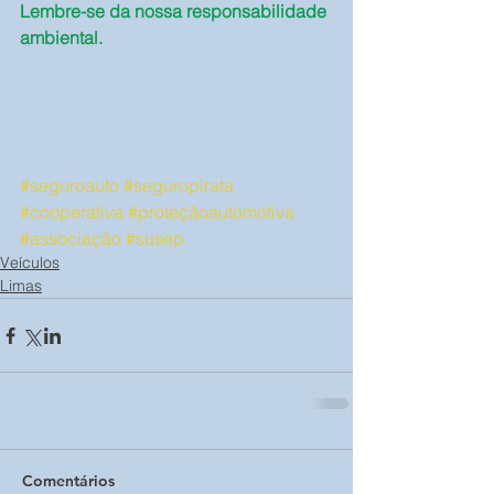
Lembre-se da nossa responsabilidade 
ambiental.
#seguroauto
#seguropirata
#cooperativa
#proteçãoautomotiva
#associação
#susep
Veículos
Limas
Comentários