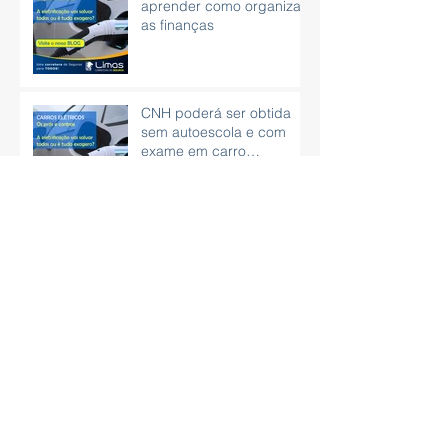
aprender como organizar
as finanças
CNH poderá ser obtida
sem autoescola e com
exame em carro
automático
Aprenda técnicas de
respiração para aliviar o
estresse
Cópia de Como organizar
sua rotina profissional e
pessoal usando um
planner