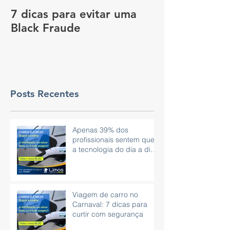
7 dicas para evitar uma
Vale a pena c
Black Fraude
rastreador no
pagar menos 
Posts Recentes
Apenas 39% dos
profissionais sentem que
a tecnologia do dia a dia
é eficaz.
Viagem de carro no
Carnaval: 7 dicas para
curtir com segurança