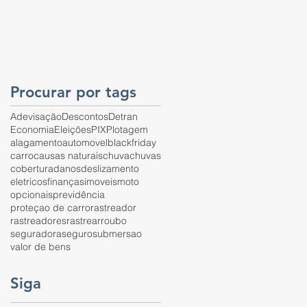
Procurar por tags
Adevisação
Descontos
Detran
Economia
Eleições
PIX
Plotagem
alagamento
automovel
blackfriday
carro
causas naturais
chuva
chuvas
cobertura
danos
deslizamento
eletricos
finanças
imoveis
moto
opcionais
previdência
proteçao de carro
rastreador
rastreadores
rastrear
roubo
seguradora
seguro
submersao
valor de bens
Siga