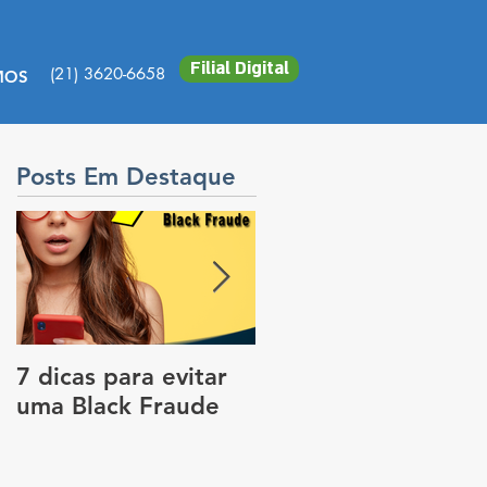
Filial Digital
(21) 3620-6658
MOS
Posts Em Destaque
7 dicas para evitar
Vale a pena colocar
uma Black Fraude
rastreador no carro
para pagar menos
no seguro?