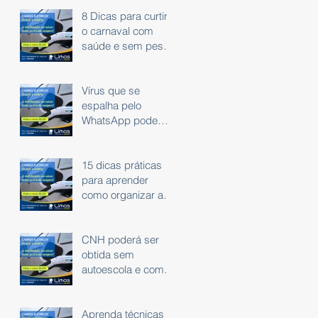
8 Dicas para curtir
o carnaval com
saúde e sem peso
na consciência.
Vírus que se
espalha pelo
WhatsApp pode
roubar dados
bancários
15 dicas práticas
para aprender
como organizar as
finanças
CNH poderá ser
obtida sem
autoescola e com
exame em carro
automático
Aprenda técnicas