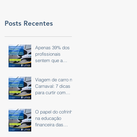
Posts Recentes
Apenas 39% dos
profissionais
sentem que a
tecnologia do dia a
dia é eficaz.
Viagem de carro no
Carnaval: 7 dicas
para curtir com
segurança
O papel do cofrinho
na educação
financeira das
crianças