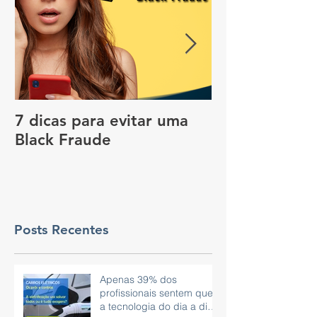
7 dicas para evitar uma
Vale a pena c
Black Fraude
rastreador no
pagar menos 
Posts Recentes
Apenas 39% dos
profissionais sentem que
a tecnologia do dia a dia