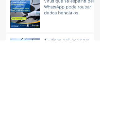
Vírus que se espalha pelo
WhatsApp pode roubar
dados bancários
15 dicas práticas para
aprender como organizar
as finanças
CNH poderá ser obtida
sem autoescola e com
exame em carro
automático
Aprenda técnicas de
respiração para aliviar o
estresse